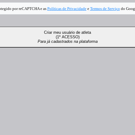
protegido por reCAPTCHA e as
Políticas de Privacidade
e
Termos de Serviço
do Googl
Criar meu usuário de atleta
(1º ACESSO)
Para já cadastrados na plataforma